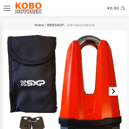
€
0.00
Home
/
WEBSHOP
/ SXP remschijfslot