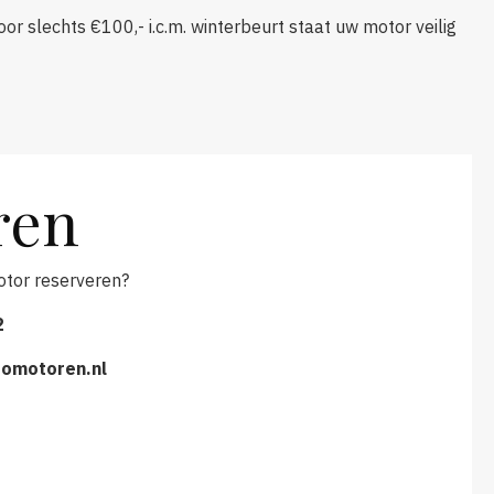
r slechts €100,- i.c.m. winterbeurt staat uw motor veilig
ren
otor reserveren?
2
omotoren.nl