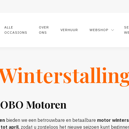
ALLE
OVER
S
VERHUUR
WEBSHOP
OCCASIONS
ONS
W
Winterstallin
 KOBO Motoren
en
bieden we een betrouwbare en betaalbare
motor winters
tot april
, zodat u zorgeloos het nieuwe seizoen kunt beginnen