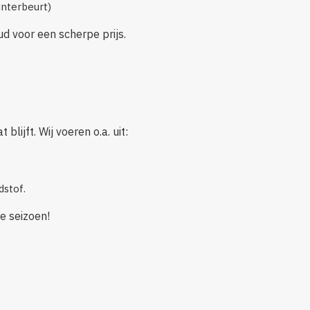
nterbeurt)
d voor een scherpe prijs.
lijft. Wij voeren o.a. uit:
dstof.
e seizoen!