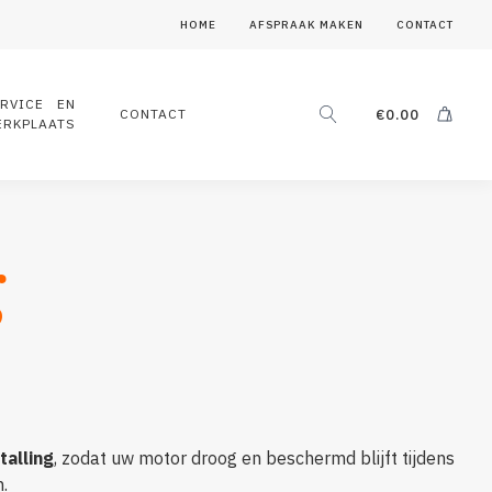
HOME
AFSPRAAK MAKEN
CONTACT
ERVICE EN
CONTACT
€
0.00
ERKPLAATS
g
talling
, zodat uw motor droog en beschermd blijft tijdens
.