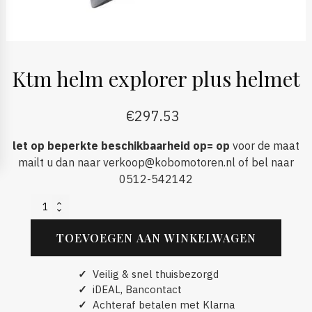
Ktm helm explorer plus helmet
€
297.53
let op beperkte beschikbaarheid op= op
voor de maat
mailt u dan naar verkoop@kobomotoren.nl of bel naar
0512-542142
Ktm
helm
explorer
TOEVOEGEN AAN WINKELWAGEN
plus
helmet
aantal
✓
Veilig & snel thuisbezorgd
✓
iDEAL, Bancontact
✓
Achteraf betalen met Klarna