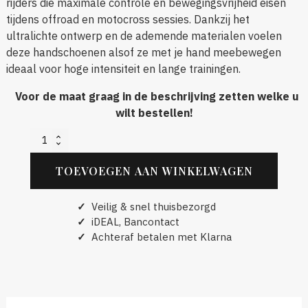
rijders die maximale controle en bewegingsvrijheid eisen
tijdens offroad en motocross sessies. Dankzij het
ultralichte ontwerp en de ademende materialen voelen
deze handschoenen alsof ze met je hand meebewegen
ideaal voor hoge intensiteit en lange trainingen.
Voor de maat graag in de beschrijving zetten welke u
wilt bestellen!
KTM
Gravity-
FX
TOEVOEGEN AAN WINKELWAGEN
Replica
Gloves
aantal
✓
Veilig & snel thuisbezorgd
✓
iDEAL, Bancontact
✓
Achteraf betalen met Klarna