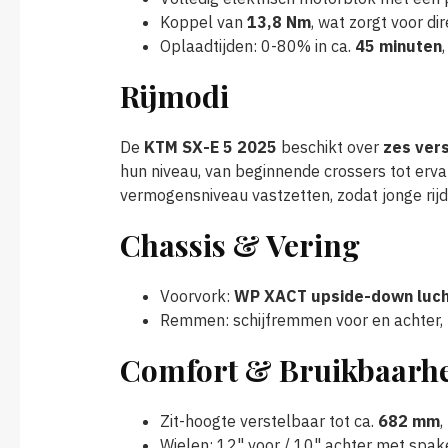
Koppel van
13,8 Nm
, wat zorgt voor d
Oplaadtijden: 0-80% in ca.
45 minuten
Rijmodi
De
KTM SX-E 5 2025
beschikt over
zes vers
hun niveau, van beginnende crossers tot erva
vermogensniveau vastzetten, zodat jonge rijder
Chassis & Vering
Voorvork:
WP XACT upside-down luch
Remmen: schijfremmen voor en achter, 
Comfort & Bruikbaarh
Zit-hoogte verstelbaar tot ca.
682 mm
,
Wielen: 12" voor / 10" achter met spak