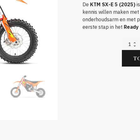
De
KTM SX-E 5 (2025)
is
kennis willen maken met 
onderhoudsarm en met pe
eerste stap in het
Ready
2025
KTM
SX-
T
E5
aantal