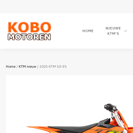
NIEUWE
HOME
KTM'S
Home
/
KTM nieuw
/ 2025 KTM SX-E5