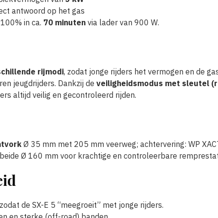
irect antwoord op het gas
, 100% in ca.
70 minuten
via lader van 900 W.
chillende rijmodi
, zodat jonge rijders het vermogen en de 
ren jeugdrijders. Dankzij de
veiligheidsmodus met sleutel (
s altijd veilig en gecontroleerd rijden.
tvork
Ø 35 mm met 205 mm veerweg; achtervering: WP XAC
beide Ø 160 mm voor krachtige en controleerbare remprestat
eid
 zodat de SX-E 5 “meegroeit” met jonge rijders.
en en sterke (off-road) banden.