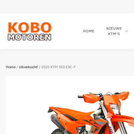
NIEUWE
HOME
KTM'S
Home
/
Uitverkocht!
/ 2025 KTM 350 EXC-F