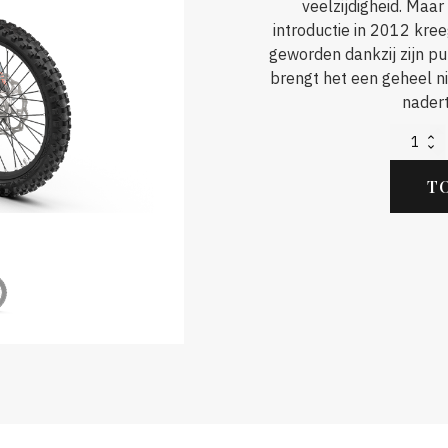
veelzijdigheid. Maar
introductie in 2012 kre
geworden dankzij zijn p
brengt het een geheel ni
nadert
2025
KTM
350
T
EXC-
F
aantal