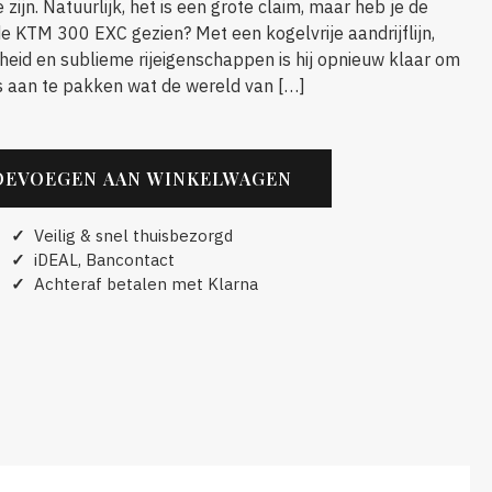
zijn. Natuurlijk, het is een grote claim, maar heb je de
 KTM 300 EXC gezien? Met een kogelvrije aandrijflijn,
eid en sublieme rijeigenschappen is hij opnieuw klaar om
s aan te pakken wat de wereld van […]
OEVOEGEN AAN WINKELWAGEN
N
✓
Veilig & snel thuisbezorgd
✓
iDEAL, Bancontact
✓
Achteraf betalen met Klarna