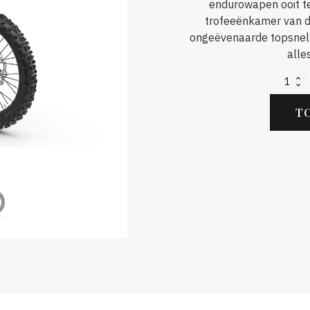
endurowapen ooit te 
trofeeënkamer van de
ongeëvenaarde topsnelh
alle
2025
KTM
300
T
EXC
CHAMPIO
EDITION
aantal