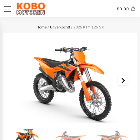
€
0.00
Home
/
Uitverkocht!
/ 2025 KTM 125 SX