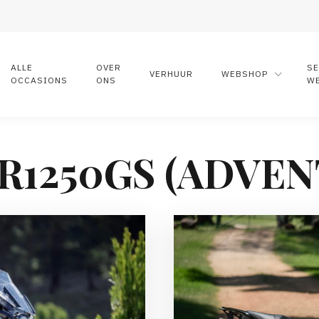
ALLE
OVER
S
VERHUUR
WEBSHOP
OCCASIONS
ONS
W
R1250GS (ADVEN